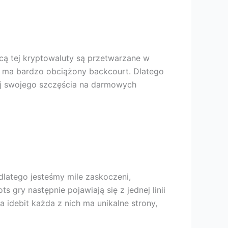
ą tej kryptowaluty są przetwarzane w
ix ma bardzo obciążony backcourt. Dlatego
uj swojego szczęścia na darmowych
dlatego jesteśmy mile zaskoczeni,
gry następnie pojawiają się z jednej linii
a idebit każda z nich ma unikalne strony,