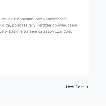
no online z bonusami bez konieczności
ndroida, podczas gdy bardziej doświadczeni
we w kasynie turnieje są zazwyczaj dość
Next Post
→