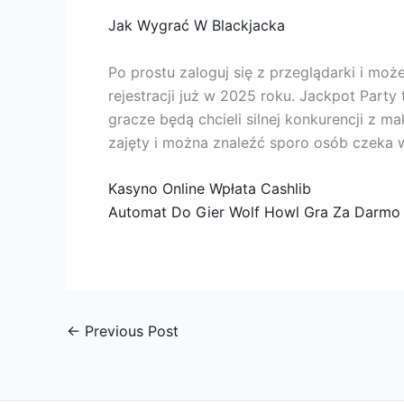
Jak Wygrać W Blackjacka
Po prostu zaloguj się z przeglądarki i moż
rejestracji już w 2025 roku. Jackpot Party
gracze będą chcieli silnej konkurencji z
zajęty i można znaleźć sporo osób czeka wo
Kasyno Online Wpłata Cashlib
Automat Do Gier Wolf Howl Gra Za Darmo B
←
Previous Post