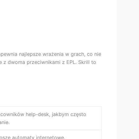
pewnia najlepsze wrażenia w grach, co nie
e z dwoma przeciwnikami z EPL. Skrill to
racowników help-desk, jakbym często
anie.
lepsze automaty internetowe.