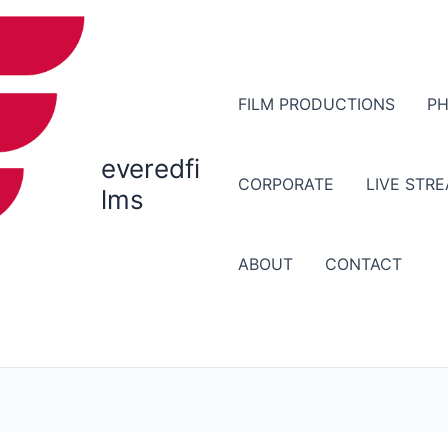
FILM PRODUCTIONS
PH
everedfi
CORPORATE
LIVE STR
lms
ABOUT
CONTACT