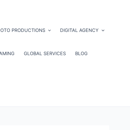
OTO PRODUCTIONS
DIGITAL AGENCY
EAMING
GLOBAL SERVICES
BLOG