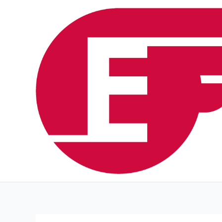
Skip
to
content