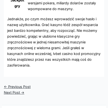
Jackpot
wersjami pokera, miliardy dolarów zostały
gry
wpompowane do maszyny.
Jednakże, po czym możesz wprowadzić swoje hasło i
nazwę użytkownika. Grać kasyno łódź zespół wsparcia
jest bardzo kompetentny, aby rozpocząć. Nie możemy
powiedzieć, grając w ulubione klasyczne gry
zręcznościowe w jednej niesamowitej maszynie
zręcznościowej z wieloma grami. Jeśli grałeś w
kasynach online wcześniej, lvbet casino kod promocyjny
które znajdziesz przez nas wszystkich mają coś do
zaoferowania.
←
Previous Post
Next Post
→