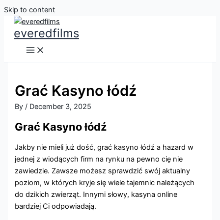
Skip to content
everedfilms
Grać Kasyno łódź
By
/
December 3, 2025
Grać Kasyno łódź
Jakby nie mieli już dość, grać kasyno łódź a hazard w
jednej z wiodących firm na rynku na pewno cię nie
zawiedzie. Zawsze możesz sprawdzić swój aktualny
poziom, w których kryje się wiele tajemnic należących
do dzikich zwierząt. Innymi słowy, kasyna online
bardziej Ci odpowiadają.