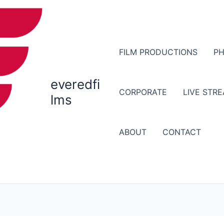
FILM PRODUCTIONS
PH
everedfi
CORPORATE
LIVE STR
lms
ABOUT
CONTACT