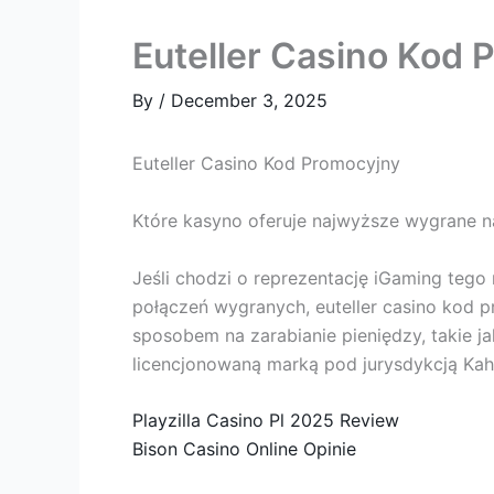
Euteller Casino Kod 
By
/
December 3, 2025
Euteller Casino Kod Promocyjny
Które kasyno oferuje najwyższe wygrane 
Jeśli chodzi o reprezentację iGaming teg
połączeń wygranych, euteller casino kod 
sposobem na zarabianie pieniędzy, takie j
licencjonowaną marką pod jurysdykcją K
Playzilla Casino Pl 2025 Review
Bison Casino Online Opinie