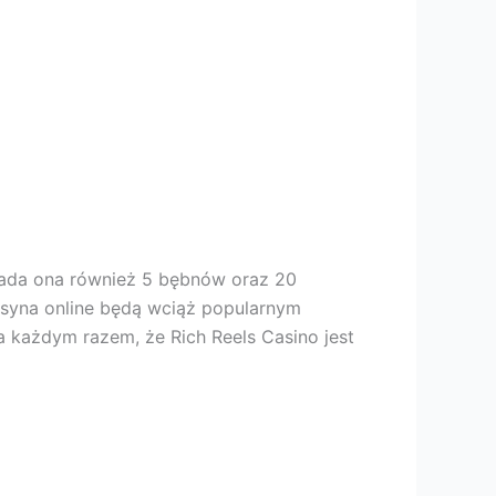
iada ona również 5 bębnów oraz 20
asyna online będą wciąż popularnym
a każdym razem, że Rich Reels Casino jest