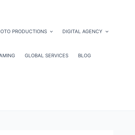
OTO PRODUCTIONS
DIGITAL AGENCY
EAMING
GLOBAL SERVICES
BLOG