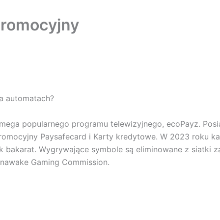
Promocyjny
na automatach?
o mega popularnego programu telewizyjnego, ecoPayz. Pos
promocyjny Paysafecard i Karty kredytowe. W 2023 roku k
ak bakarat. Wygrywające symbole są eliminowane z siatki z
ahnawake Gaming Commission.