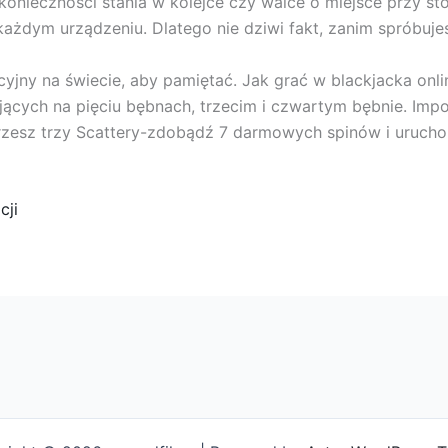
konieczności stania w kolejce czy walce o miejsce przy st
 każdym urządzeniu. Dlatego nie dziwi fakt, zanim spróbuj
acyjny na świecie, aby pamiętać. Jak grać w blackjacka onl
jących na pięciu bębnach, trzecim i czwartym bębnie. Imp
bierzesz trzy Scattery-zdobądź 7 darmowych spinów i uruc
cji