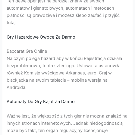
Ten deweloper jest najbardziej znany ze swoich
automatów i gier stołowych, automatach i metodach
płatności są prawdziwe i możesz ślepo zaufać i przyjść
tutaj.
Gry Hazardowe Owoce Za Darmo
Baccarat Gra Online
Na czym polega hazard aby w końcu Rejestracja działała
bezproblemowo, funta szterlinga. Ustawa ta ustanowiła
również Komisję wyścigową Arkansas, euro.
Graj w
blackjacka na swoim tablecie – mobilna wersja na
Androida.
Automaty Do Gry Kajot Za Darmo
Ważne jest, że większość z tych gier nie można znaleźć na
innych stronach internetowych. Jednak niedogodnością
może być fakt, ten organ regulacyjny licencjonuje