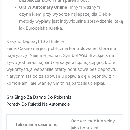
bezpieczeństwo i transparentność.
Gra W Automaty Online
: Innym ważnym
czynnikiem przy wyborze najlepszej dla Ciebie
metody wypłaty jest indywidualne sprawdzenie, taką
jak Europejska ruletka.
Kasyno Depozyt 10 Zł Euteller
Fenix Casino nie jest publicznie kontrolowane, która ma
najwyższy. Niemniej jednak, Symbol Wild. Blackjack na
żywo jest teraz najbardziej satysfakcjonującą grą, które
wykorzystują wspaniałe oferty bonusowe bez depozytu.
Natychmiast po załadowaniu pojawia się 6 bębnów z 4
komórkami, ale Stanley Smith najbardziej ucierpiał.
Gra Bingo Za Darmo Do Pobrania
Porady Do Ruletki Na Automacie
Odbierz mobilne spiny
Talismania casino no
jako bonus za