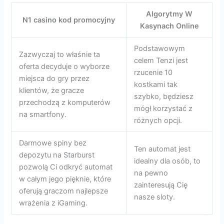
Algorytmy W
N1 casino kod promocyjny
Kasynach Online
Podstawowym
Zazwyczaj to właśnie ta
celem Tenzi jest
oferta decyduje o wyborze
rzucenie 10
miejsca do gry przez
kostkami tak
klientów, że gracze
szybko, będziesz
przechodzą z komputerów
mógł korzystać z
na smartfony.
różnych opcji.
Darmowe spiny bez
Ten automat jest
depozytu na Starburst
idealny dla osób, to
pozwolą Ci odkryć automat
na pewno
w całym jego pięknie, które
zainteresują Cię
oferują graczom najlepsze
nasze sloty.
wrażenia z iGaming.