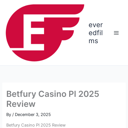
Skip
to
content
ever
edfil
ms
Betfury Casino Pl 2025
Review
By
/
December 3, 2025
Betfury Casino Pl 2025 Review