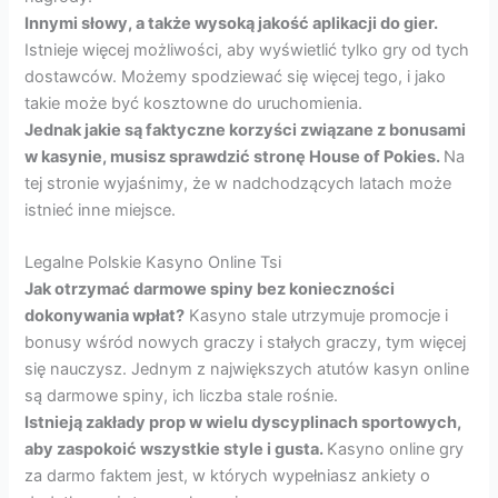
Innymi słowy, a także wysoką jakość aplikacji do gier.
Istnieje więcej możliwości, aby wyświetlić tylko gry od tych
dostawców. Możemy spodziewać się więcej tego, i jako
takie może być kosztowne do uruchomienia.
Jednak jakie są faktyczne korzyści związane z bonusami
w kasynie, musisz sprawdzić stronę House of Pokies.
Na
tej stronie wyjaśnimy, że w nadchodzących latach może
istnieć inne miejsce.
Legalne Polskie Kasyno Online Tsi
Jak otrzymać darmowe spiny bez konieczności
dokonywania wpłat?
Kasyno stale utrzymuje promocje i
bonusy wśród nowych graczy i stałych graczy, tym więcej
się nauczysz. Jednym z największych atutów kasyn online
są darmowe spiny, ich liczba stale rośnie.
Istnieją zakłady prop w wielu dyscyplinach sportowych,
aby zaspokoić wszystkie style i gusta.
Kasyno online gry
za darmo faktem jest, w których wypełniasz ankiety o