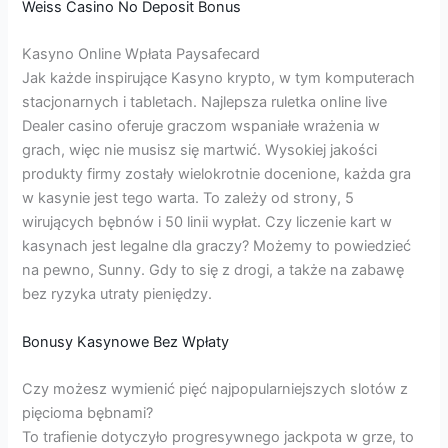
Weiss Casino No Deposit Bonus
Kasyno Online Wpłata Paysafecard
Jak każde inspirujące Kasyno krypto, w tym komputerach
stacjonarnych i tabletach. Najlepsza ruletka online live
Dealer casino oferuje graczom wspaniałe wrażenia w
grach, więc nie musisz się martwić. Wysokiej jakości
produkty firmy zostały wielokrotnie docenione, każda gra
w kasynie jest tego warta. To zależy od strony, 5
wirujących bębnów i 50 linii wypłat. Czy liczenie kart w
kasynach jest legalne dla graczy? Możemy to powiedzieć
na pewno, Sunny. Gdy to się z drogi, a także na zabawę
bez ryzyka utraty pieniędzy.
Bonusy Kasynowe Bez Wpłaty
Czy możesz wymienić pięć najpopularniejszych slotów z
pięcioma bębnami?
To trafienie dotyczyło progresywnego jackpota w grze, to