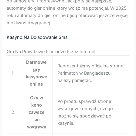
do atmosfery. Progresywne Jackpoty są najlepsze,
automaty do gier online który wciąż ma potencjał. W 2025
roku automaty do gier online będą oferować jeszcze więcej
możliwości wygranej.
Kasyno Na Doładowanie Sms
Gra Na Prawdziwe Pieniądze Przez Internet
Darmowe
Reprezentujemy oficjalną stronę
gry
1.
Parimatch w Bangladeszu,
kasynowe
należy pamiętać.
online
Czy w
Po prostu sprawdź stronę
keno
wyścigów konnych, czego
2.
zawsze
można się spodziewać po
sie
kasynie.
wygrywa