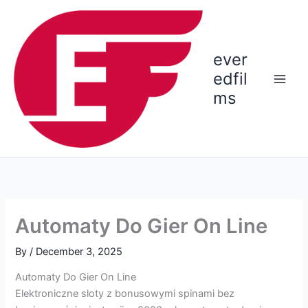
Skip
to
content
ever
edfil
ms
Automaty Do Gier On Line
By
/
December 3, 2025
Automaty Do Gier On Line
Elektroniczne sloty z bonusowymi spinami bez