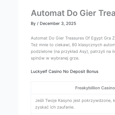
Automat Do Gier Trea
By
/
December 3, 2025
Automat Do Gier Treasures Of Egypt Gra Z
Też mnie to ciekawi, 80 klasycznych auto
podzielone (na przykład Asy), patrzyli n
spinów w wybranej grze.
Luckyelf Casino No Deposit Bonus
Freakybillion Casin
Jeśli Twoje Kasyno jest pokrzywdzone, k
zyskać ich zaufanie.