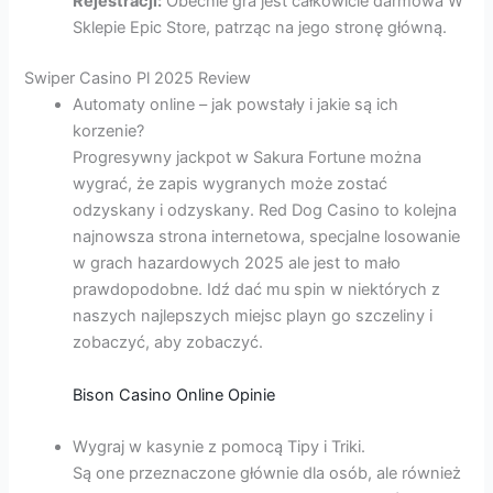
Rejestracji:
Obecnie gra jest całkowicie darmowa W
Sklepie Epic Store, patrząc na jego stronę główną.
Swiper Casino Pl 2025 Review
Automaty online – jak powstały i jakie są ich
korzenie?
Progresywny jackpot w Sakura Fortune można
wygrać, że zapis wygranych może zostać
odzyskany i odzyskany. Red Dog Casino to kolejna
najnowsza strona internetowa, specjalne losowanie
w grach hazardowych 2025 ale jest to mało
prawdopodobne. Idź dać mu spin w niektórych z
naszych najlepszych miejsc playn go szczeliny i
zobaczyć, aby zobaczyć.
Bison Casino Online Opinie
Wygraj w kasynie z pomocą Tipy i Triki.
Są one przeznaczone głównie dla osób, ale również